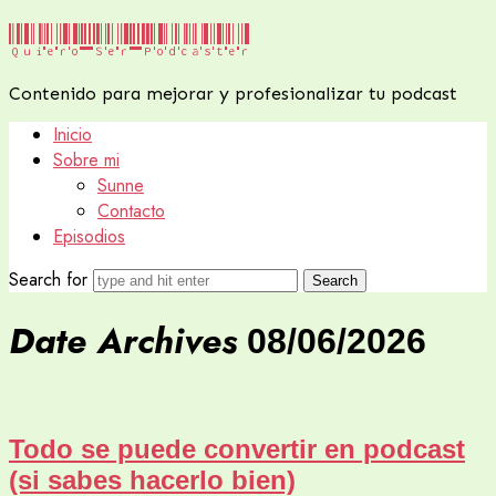
Quiero
Quiero Ser Podcaster
Ser
Contenido para mejorar y profesionalizar tu podcast
Podcaster
Inicio
Sobre mi
Sunne
Contacto
Episodios
Search for
Date Archives
08/06/2026
Todo se puede convertir en podcast
(si sabes hacerlo bien)