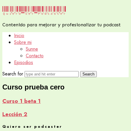
Quiero
Quiero Ser Podcaster
Ser
Contenido para mejorar y profesionalizar tu podcast
Podcaster
Inicio
Sobre mi
Sunne
Contacto
Episodios
Search for
Curso prueba cero
Curso 1 beta 1
Lección 2
Quiero ser podcaster