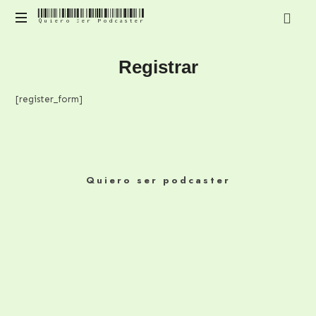
Quiero Ser Podcaster
Quiero
Contenido
Ser
Registrar
para
mejorar
Podcaster
y
[register_form]
profesionalizar
tu
podcast
Quiero ser podcaster