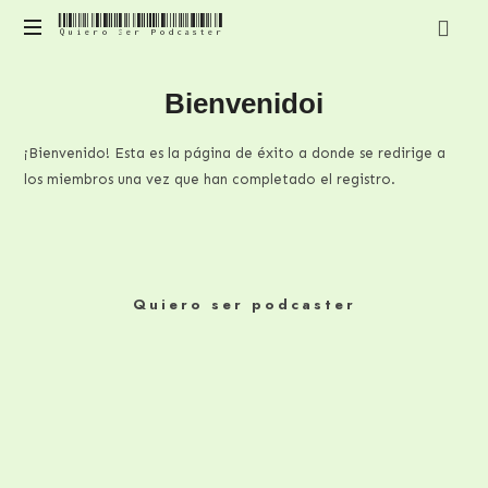
Quiero Ser Podcaster
Quiero
Contenido
Ser
Bienvenidoi
para
mejorar
Podcaster
y
¡Bienvenido! Esta es la página de éxito a donde se redirige a
profesionalizar
los miembros una vez que han completado el registro.
tu
podcast
Quiero ser podcaster