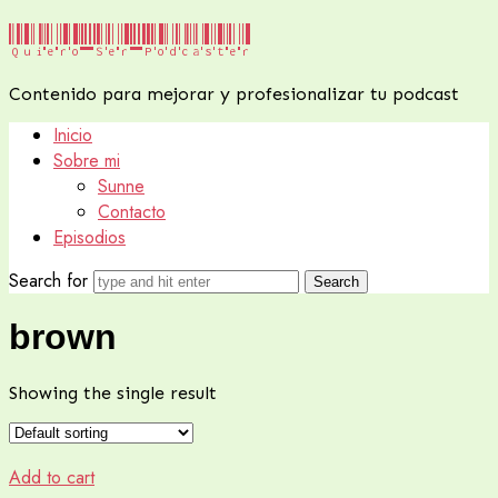
Quiero
Quiero Ser Podcaster
Ser
Contenido para mejorar y profesionalizar tu podcast
Podcaster
Inicio
Sobre mi
Sunne
Contacto
Episodios
Search for
brown
Showing the single result
Add to cart