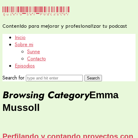
Quiero
Quiero Ser Podcaster
Ser
Contenido para mejorar y profesionalizar tu podcast
Podcaster
Inicio
Sobre mi
Sunne
Contacto
Episodios
Search for
Browsing Category
Emma
Mussoll
Perfilando y contando proyectos con