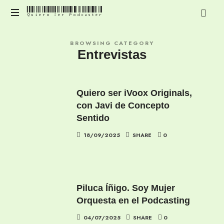
Quiero Ser Podcaster
Quiero
Contenido
Ser
BROWSING CATEGORY
para
Entrevistas
mejorar
Podcaster
y
profesionalizar
tu
Quiero ser iVoox Originals,
podcast
con Javi de Concepto
Sentido
18/09/2025
SHARE
0
Piluca Íñigo. Soy Mujer
Orquesta en el Podcasting
04/07/2025
SHARE
0