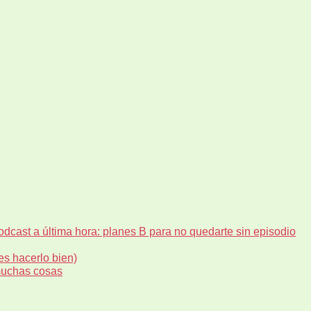
dcast a última hora: planes B para no quedarte sin episodio
es hacerlo bien)
muchas cosas