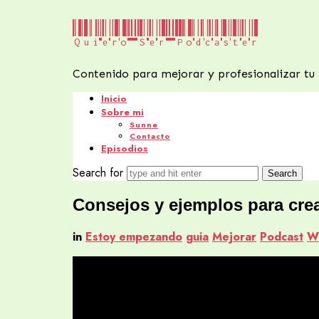
Quiero
Quiero Ser Podcaster
Ser
Contenido para mejorar y profesionalizar tu
Podcaster
Inicio
Sobre mi
Sunne
Contacto
Episodios
Search for
Consejos y ejemplos para crea
in
Estoy empezando
guia
Mejorar
Podcast
W