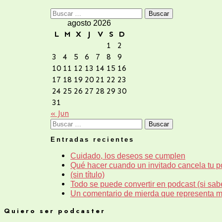
Buscar:
agosto 2026
L
M
X
J
V
S
D
1
2
3
4
5
6
7
8
9
10
11
12
13
14
15
16
17
18
19
20
21
22
23
24
25
26
27
28
29
30
31
« Jun
Buscar:
Entradas recientes
Cuidado, los deseos se cumplen
Qué hacer cuando un invitado cancela tu po
(sin título)
Todo se puede convertir en podcast (si sab
Un comentario de mierda que representa 
Quiero ser podcaster