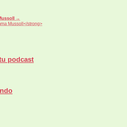
Mussoll
→
mma Mussoll</strong>
 tu podcast
undo