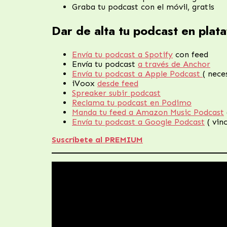
Graba tu podcast con el móvil, gratis
Dar de alta tu podcast en plat
Envía tu podcast a Spotify
con feed
Envía tu podcast
a través de Anchor
Envía tu podcast a Apple Podcast
( nece
iVoox
desde feed
Spreaker subir podcast
Reclama tu podcast en Podimo
Manda tu feed a Amazon Music Podcast
Envía tu podcast a Google Podcast
( vin
Suscríbete al PREMIUM