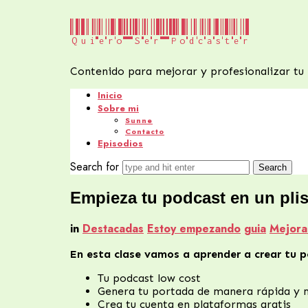
Quiero
Quiero Ser Podcaster
Ser
Contenido para mejorar y profesionalizar tu
Podcaster
Inicio
Sobre mi
Sunne
Contacto
Episodios
Search for
Empieza tu podcast en un pli
in
Destacadas
Estoy empezando
guia
Mejora
En esta clase vamos a aprender a crear tu p
Tu podcast low cost
Genera tu portada de manera rápida y
Crea tu cuenta en plataformas gratis