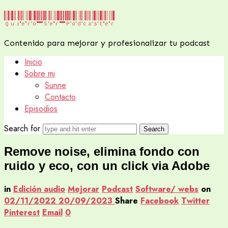
Quiero
Quiero Ser Podcaster
Ser
Contenido para mejorar y profesionalizar tu podcast
Podcaster
Inicio
Sobre mi
Sunne
Contacto
Episodios
Search for
Remove noise, elimina fondo con
ruido y eco, con un click via Adobe
in
Edición audio
Mejorar
Podcast
Software/ webs
on
02/11/2022
20/09/2023
Share
Facebook
Twitter
Pinterest
Email
0