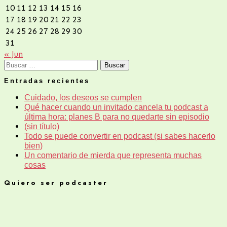
10
11
12
13
14
15
16
17
18
19
20
21
22
23
24
25
26
27
28
29
30
31
« Jun
Buscar:
Entradas recientes
Cuidado, los deseos se cumplen
Qué hacer cuando un invitado cancela tu podcast a
última hora: planes B para no quedarte sin episodio
(sin título)
Todo se puede convertir en podcast (si sabes hacerlo
bien)
Un comentario de mierda que representa muchas
cosas
Quiero ser podcaster