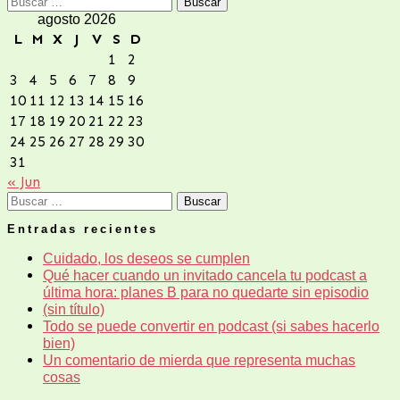
Buscar:
agosto 2026
L
M
X
J
V
S
D
1
2
3
4
5
6
7
8
9
10
11
12
13
14
15
16
17
18
19
20
21
22
23
24
25
26
27
28
29
30
31
« Jun
Buscar:
Entradas recientes
Cuidado, los deseos se cumplen
Qué hacer cuando un invitado cancela tu podcast a
última hora: planes B para no quedarte sin episodio
(sin título)
Todo se puede convertir en podcast (si sabes hacerlo
bien)
Un comentario de mierda que representa muchas
cosas