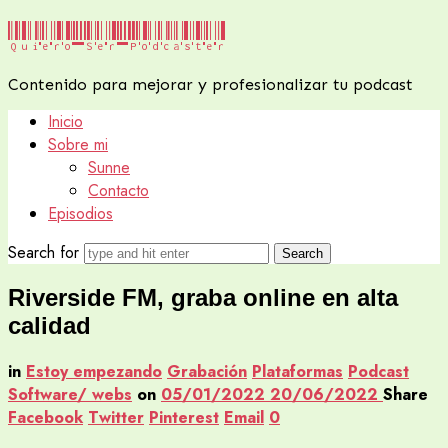
Quiero
Quiero Ser Podcaster
Ser
Contenido para mejorar y profesionalizar tu podcast
Podcaster
Inicio
Sobre mi
Sunne
Contacto
Episodios
Search for
Riverside FM, graba online en alta
calidad
in
Estoy empezando
Grabación
Plataformas
Podcast
Software/ webs
on
05/01/2022
20/06/2022
Share
Facebook
Twitter
Pinterest
Email
0