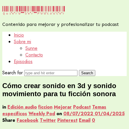
Quiero
Quiero Ser Podcaster
Ser
Contenido para mejorar y profesionalizar tu podcast
Podcaster
Inicio
Sobre mi
Sunne
Contacto
Episodios
Search for
Cómo crear sonido en 3d y sonido
movimiento para tu ficción sonora
in
Edición audio
ficcion
Mejorar
Podcast
Temas
especificos
Weekly Pod
on
08/07/2022
01/04/2025
Share
Facebook
Twitter
Pinterest
Email
0