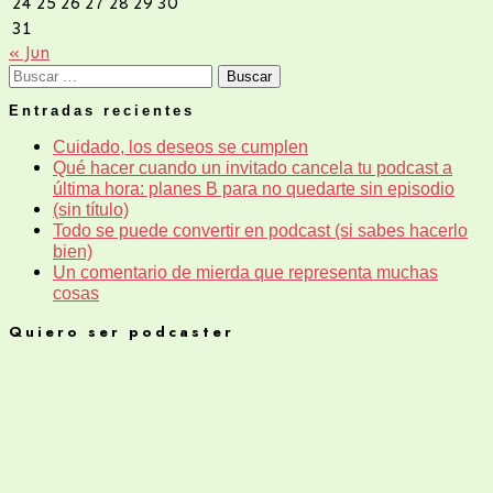
24
25
26
27
28
29
30
31
« Jun
Buscar:
Entradas recientes
Cuidado, los deseos se cumplen
Qué hacer cuando un invitado cancela tu podcast a
última hora: planes B para no quedarte sin episodio
(sin título)
Todo se puede convertir en podcast (si sabes hacerlo
bien)
Un comentario de mierda que representa muchas
cosas
Quiero ser podcaster