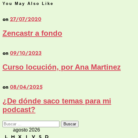
You May Also Like
on
27/07/2020
Zencastr a fondo
on
09/10/2023
Curso locución, por Ana Martinez
on
08/04/2025
¿De dónde saco temas para mi
podcast?
Buscar:
agosto 2026
L
M
X
J
V
S
D