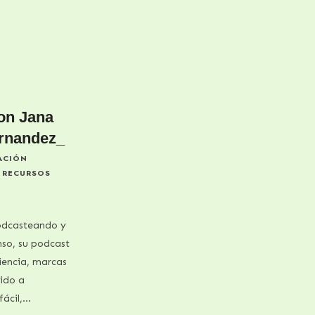
on Jana
rnandez_
ACIÓN
RECURSOS
podcasteando y
nso, su podcast
iencia, marcas
nido a
fácil,…