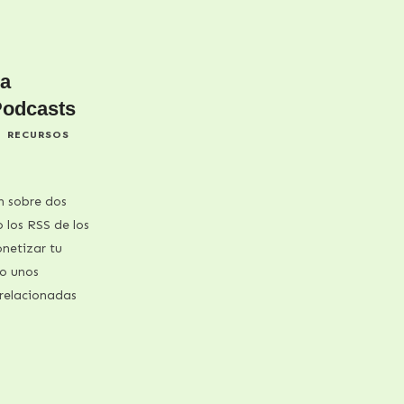
ra
Podcasts
P
RECURSOS
n sobre dos
o los RSS de los
netizar tu
o unos
relacionadas