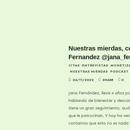
Nuestras mierdas, c
Fernandez @jana_fe
CITAS
ENTREVISTAS
MONETIZ
NUESTRAS MIERDAS
PODCAST
24/11/2022
SHARE
0
Jana Fernández, lleva 4 años 
hablando de bienestar y desca
tiene un gran seguimiento, aud
que le patrocinan. Y hoy ha ve
contarnos que esto no es nada 