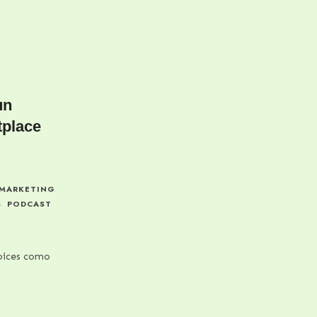
un
tplace
MARKETING
S
PODCAST
oices como