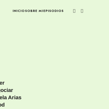
INICIO
SOBRE MI
EPISODIOS
er
ociar
ela Arias
od