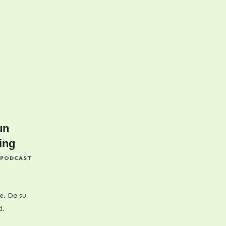
un
ing
PODCAST
e. De su
d.