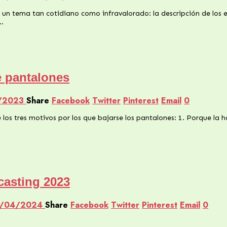
 un tema tan cotidiano como infravalorado: la descripción de los 
…
e pantalones
/2023
Share
Facebook
Twitter
Pinterest
Email
0
os tres motivos por los que bajarse los pantalones: 1. Porque la 
casting 2023
7/04/2024
Share
Facebook
Twitter
Pinterest
Email
0