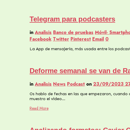
Telegram para podcasters
in
Analisis
Banco de pruebas
Móvil- Smartph
Facebook
Twitter
Pinterest
Email
0
La App de mensajería, más usada entre los podcaste
Deforme semanal se van de Ra
in
Analisis
News
Podcast
on
23/09/2023
2
Os hablo de fechas en las que empezaron, cuando di
muestro el video…
Read More