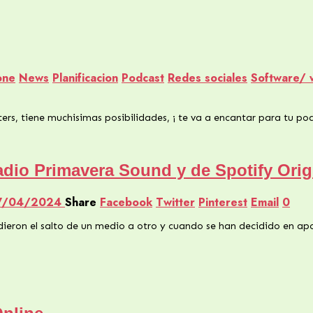
one
News
Planificacion
Podcast
Redes sociales
Software/ 
rs, tiene muchisimas posibilidades, ¡ te va a encantar para tu pod
dio Primavera Sound y de Spotify Orig
7/04/2024
Share
Facebook
Twitter
Pinterest
Email
0
eron el salto de un medio a otro y cuando se han decidido en apos