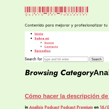
Quiero
Quiero Ser Podcaster
Ser
Contenido para mejorar y profesionalizar tu
Podcaster
Inicio
Sobre mi
Sunne
Contacto
Episodios
Search for
Browsing Category
Anal
Cómo hacer la descripción de
in
Analisis
Podcast
Podcast Premium
on
16/