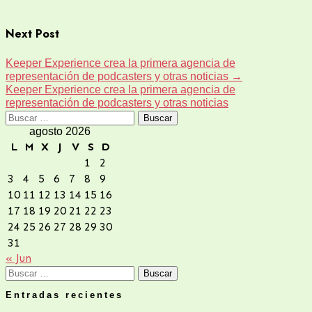
Next Post
Keeper Experience crea la primera agencia de
representación de podcasters y otras noticias
→
Keeper Experience crea la primera agencia de
representación de podcasters y otras noticias
Buscar:
agosto 2026
L
M
X
J
V
S
D
1
2
3
4
5
6
7
8
9
10
11
12
13
14
15
16
17
18
19
20
21
22
23
24
25
26
27
28
29
30
31
« Jun
Buscar:
Entradas recientes