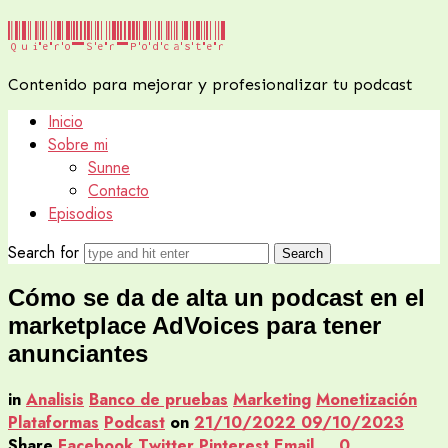
Quiero
Quiero Ser Podcaster
Ser
Contenido para mejorar y profesionalizar tu podcast
Podcaster
Inicio
Sobre mi
Sunne
Contacto
Episodios
Search for
Cómo se da de alta un podcast en el
marketplace AdVoices para tener
anunciantes
in
Analisis
Banco de pruebas
Marketing
Monetización
Plataformas
Podcast
on
21/10/2022
09/10/2023
Share
Facebook
Twitter
Pinterest
Email
0