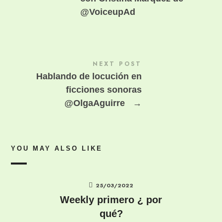
@VoiceupAd
NEXT POST
Hablando de locución en
ficciones sonoras
@OlgaAguirre
→
YOU MAY ALSO LIKE
25/03/2022
Weekly primero ¿ por
qué?