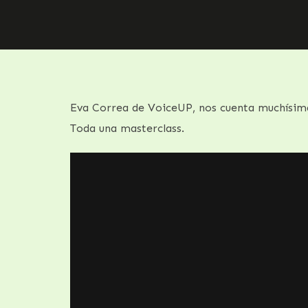
Eva Correa de VoiceUP, nos cuenta muchísimas
Toda una masterclass.