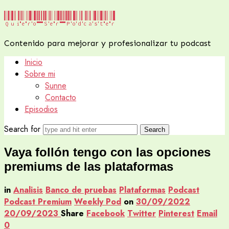
Quiero
Quiero Ser Podcaster
Ser
Contenido para mejorar y profesionalizar tu podcast
Podcaster
Inicio
Sobre mi
Sunne
Contacto
Episodios
Search for
Vaya follón tengo con las opciones
premiums de las plataformas
in
Analisis
Banco de pruebas
Plataformas
Podcast
Podcast Premium
Weekly Pod
on
30/09/2022
20/09/2023
Share
Facebook
Twitter
Pinterest
Email
0