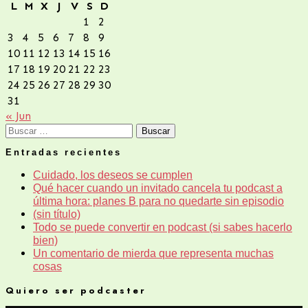
L
M
X
J
V
S
D
1
2
3
4
5
6
7
8
9
10
11
12
13
14
15
16
17
18
19
20
21
22
23
24
25
26
27
28
29
30
31
« Jun
Buscar:
Entradas recientes
Cuidado, los deseos se cumplen
Qué hacer cuando un invitado cancela tu podcast a
última hora: planes B para no quedarte sin episodio
(sin título)
Todo se puede convertir en podcast (si sabes hacerlo
bien)
Un comentario de mierda que representa muchas
cosas
Quiero ser podcaster