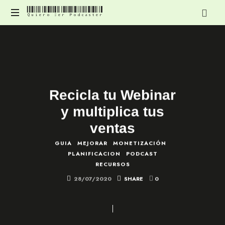
Quiero Ser Podcaster
Quiero
Contenido
Ser
para
mejorar
Podcaster
y
profesionalizar
tu
Recicla tu Webinar
podcast
y multiplica tus
ventas
GUIA
MEJORAR
MONETIZACIÓN
PLANIFICACION
PODCAST
RECURSOS
28/07/2020
SHARE
0