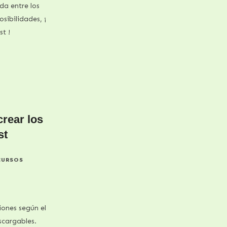
da entre los
sibilidades, ¡
t !
crear los
st
CURSOS
ones según el
scargables.