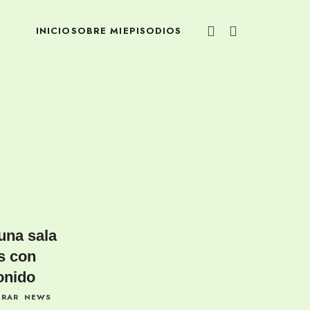
INICIO
SOBRE MI
EPISODIOS
una sala
s con
onido
ORAR
NEWS