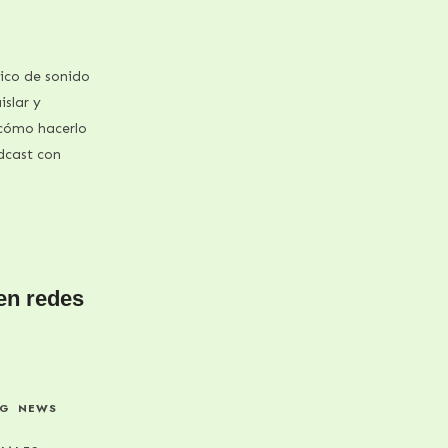
ico de sonido
islar y
cómo hacerlo
dcast con
en redes
NG
NEWS