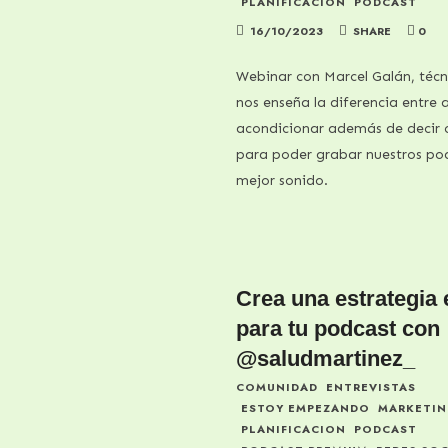
PLANIFICACION
PODCAST
16/10/2023
SHARE
0
Webinar con Marcel Galán, técn
nos enseña la diferencia entre a
acondicionar además de decir 
para poder grabar nuestros po
mejor sonido.
Crea una estrategia 
para tu podcast con
@saludmartinez_
COMUNIDAD
ENTREVISTAS
ESTOY EMPEZANDO
MARKETI
PLANIFICACION
PODCAST