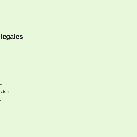
legales
s.
cion-
s