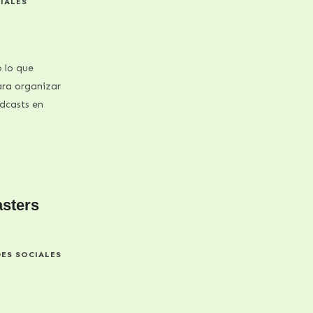
IALES
 lo que
ara organizar
dcasts en
asters
DES SOCIALES