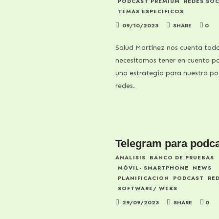
PODCAST PREMIUM
REDES SOC
TEMAS ESPECIFICOS
09/10/2023
SHARE
0
Salud Martínez nos cuenta todo
necesitamos tener en cuenta p
una estrategia para nuestro po
redes.
Telegram para podc
ANALISIS
BANCO DE PRUEBAS
MÓVIL- SMARTPHONE
NEWS
PLANIFICACION
PODCAST
RE
SOFTWARE/ WEBS
29/09/2023
SHARE
0