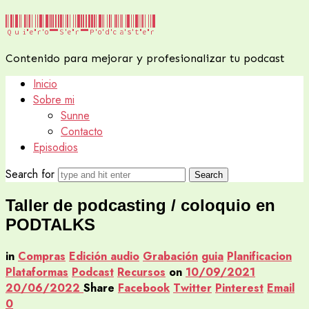
Quiero
Quiero Ser Podcaster
Ser
Contenido para mejorar y profesionalizar tu podcast
Podcaster
Inicio
Sobre mi
Sunne
Contacto
Episodios
Search for
Taller de podcasting / coloquio en
PODTALKS
in
Compras
Edición audio
Grabación
guia
Planificacion
Plataformas
Podcast
Recursos
on
10/09/2021
20/06/2022
Share
Facebook
Twitter
Pinterest
Email
0