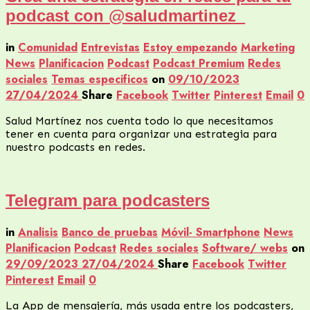
podcast con @saludmartinez_
in
Comunidad
Entrevistas
Estoy empezando
Marketing
News
Planificacion
Podcast
Podcast Premium
Redes
sociales
Temas especificos
on
09/10/2023
27/04/2024
Share
Facebook
Twitter
Pinterest
Email
0
Salud Martínez nos cuenta todo lo que necesitamos
tener en cuenta para organizar una estrategia para
nuestro podcasts en redes.
Telegram para podcasters
in
Analisis
Banco de pruebas
Móvil- Smartphone
News
Planificacion
Podcast
Redes sociales
Software/ webs
on
29/09/2023
27/04/2024
Share
Facebook
Twitter
Pinterest
Email
0
La App de mensajería, más usada entre los podcasters,