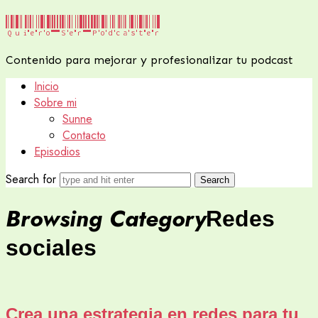
Quiero
Quiero Ser Podcaster
Ser
Contenido para mejorar y profesionalizar tu podcast
Podcaster
Inicio
Sobre mi
Sunne
Contacto
Episodios
Search for
Browsing Category
Redes
sociales
Crea una estrategia en redes para tu