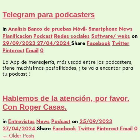
Telegram para podcasters
in
Analisis
Banco de pruebas
Móvil- Smartphone
News
Planificacion
Podcast
Redes sociales
Software/ webs
on
29/09/2023
27/04/2024
Share
Facebook
Twitter
Pinterest
Email
0
La App de mensajería, más usada entre los podcasters,
tiene muchisimas posibilidades, ¡ te va a encantar para
tu podcast !
Hablemos de la atención, por favor.
Con Roger Casas.
in
Entrevistas
News
Podcast
on
25/09/2023
27/04/2024
Share
Facebook
Twitter
Pinterest
Email
0
← Older Posts