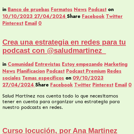
in
Banco de pruebas
Formatos
News
Podcast
on
10/10/2023
27/04/2024
Share
Facebook
Twitter
Pinterest
Email
0
Crea una estrategia en redes para tu
podcast con @saludmartinez_
in
Comunidad
Entrevistas
Estoy empezando
Marketing
News
Planificacion
Podcast
Podcast Premium
Redes
sociales
Temas especificos
on
09/10/2023
27/04/2024
Share
Facebook
Twitter
Pinterest
Email
0
Salud Martínez nos cuenta todo lo que necesitamos
tener en cuenta para organizar una estrategia para
nuestro podcasts en redes.
Curso locución, por Ana Martinez