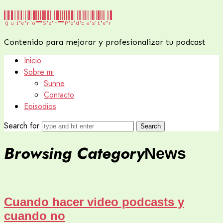
Quiero
Quiero Ser Podcaster
Ser
Contenido para mejorar y profesionalizar tu podcast
Podcaster
Inicio
Sobre mi
Sunne
Contacto
Episodios
Search for
Browsing Category
News
Cuando hacer video podcasts y
cuando no