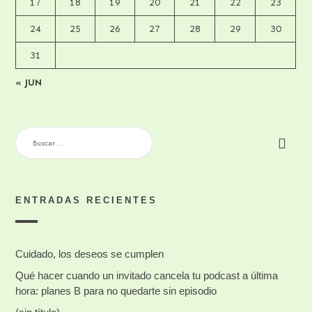
17
18
19
20
21
22
23
24
25
26
27
28
29
30
31
« JUN
BUSCAR:
ENTRADAS RECIENTES
Cuidado, los deseos se cumplen
Qué hacer cuando un invitado cancela tu podcast a última
hora: planes B para no quedarte sin episodio