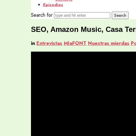
Episodios
Search for
SEO, Amazon Music, Casa Terr
in
Entrevistas
MIaFONT
Nuestras mierdas
P