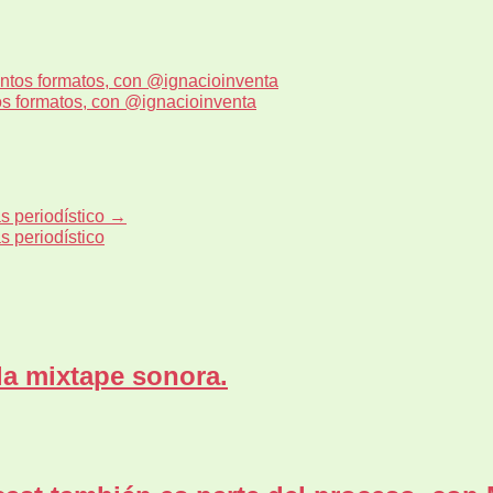
ntos formatos, con @ignacioinventa
os formatos, con @ignacioinventa
s periodístico
→
s periodístico
 la mixtape sonora.