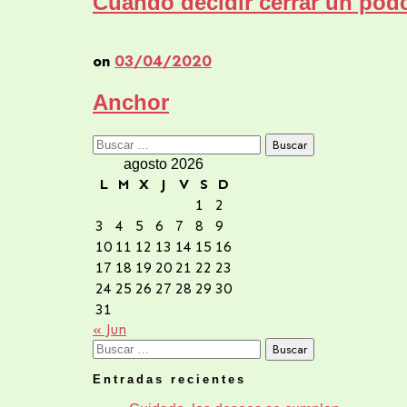
Cuando decidir cerrar un podc
on
03/04/2020
Anchor
Buscar:
agosto 2026
L
M
X
J
V
S
D
1
2
3
4
5
6
7
8
9
10
11
12
13
14
15
16
17
18
19
20
21
22
23
24
25
26
27
28
29
30
31
« Jun
Buscar:
Entradas recientes