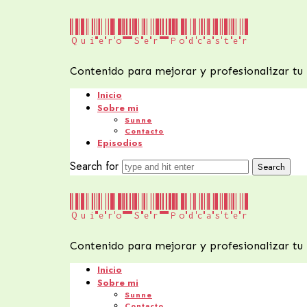
Quiero
Quiero Ser Podcaster
Ser
Contenido para mejorar y profesionalizar tu
Podcaster
Inicio
Sobre mi
Sunne
Contacto
Episodios
Search for
Quiero
Quiero Ser Podcaster
Ser
Contenido para mejorar y profesionalizar tu
Podcaster
Inicio
Sobre mi
Sunne
Contacto