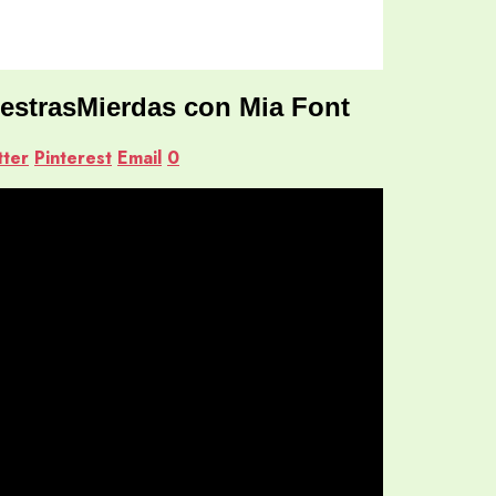
estrasMierdas con Mia Font
tter
Pinterest
Email
0