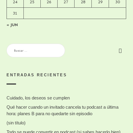
24
25
26
27
28
29
30
31
« JUN
BUSCAR:
ENTRADAS RECIENTES
Cuidado, los deseos se cumplen
Qué hacer cuando un invitado cancela tu podcast a última
hora: planes B para no quedarte sin episodio
(sin título)
Todo se puede convertir en podcast (si sabes hacerlo bien)