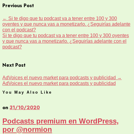
Previous Post
←
Si te digo que tu podcast va a tener entre 100 y 300
oyentes y que nunca vas a monetizarlo. ¿Seguirías adelante
con el podcast?
Si te digo que tu podcast va a tener entre 100 y 300 oyentes
y que nunca vas a monetizarlo. ¿Seguirías adelante con el
podcast?
Next Post
AdVoices el nuevo market para podcasts y publicidad
→
AdVoices el nuevo market para podcasts y publicidad
You May Also Like
on
31/10/2020
Podcasts premium en WordPress,
por @normion