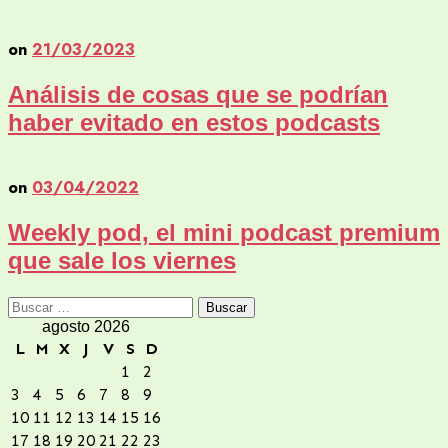
on
21/03/2023
Análisis de cosas que se podrían
haber evitado en estos podcasts
on
03/04/2022
Weekly pod, el mini podcast premium
que sale los viernes
Buscar:
agosto 2026
L
M
X
J
V
S
D
1
2
3
4
5
6
7
8
9
10
11
12
13
14
15
16
17
18
19
20
21
22
23