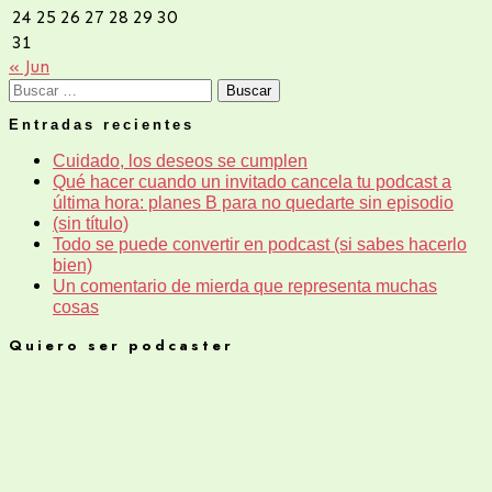
24
25
26
27
28
29
30
31
« Jun
Buscar:
Entradas recientes
Cuidado, los deseos se cumplen
Qué hacer cuando un invitado cancela tu podcast a
última hora: planes B para no quedarte sin episodio
(sin título)
Todo se puede convertir en podcast (si sabes hacerlo
bien)
Un comentario de mierda que representa muchas
cosas
Quiero ser podcaster