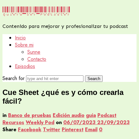
Quiero
Quiero Ser Podcaster
Ser
Contenido para mejorar y profesionalizar tu podcast
Podcaster
Inicio
Sobre mi
Sunne
Contacto
Episodios
Search for
Cue Sheet ¿qué es y cómo crearla
fácil?
in
Banco de pruebas
Edición audio
guia
Podcast
Recursos
Weekly Pod
on
06/07/2023
23/09/2023
Share
Facebook
Twitter
Pinterest
Email
0