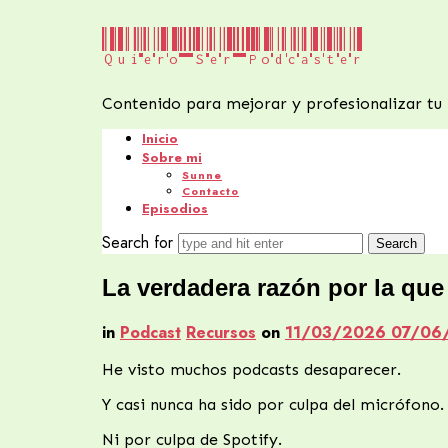
Quiero
Quiero Ser Podcaster
Ser
Contenido para mejorar y profesionalizar tu
Podcaster
Inicio
Sobre mi
Sunne
Contacto
Episodios
Search for
La verdadera razón por la qu
in
Podcast
Recursos
on
11/03/2026
07/06
He visto muchos podcasts desaparecer.
Y casi nunca ha sido por culpa del micrófono.
Ni por culpa de Spotify.