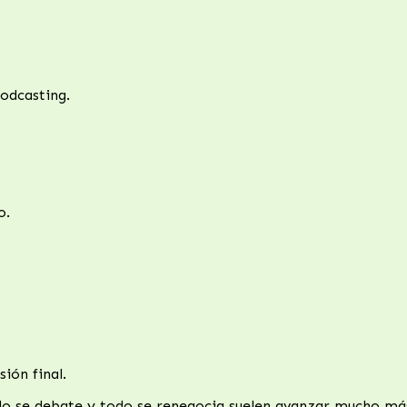
odcasting.
o.
ión final.
do se debate y todo se renegocia suelen avanzar mucho má