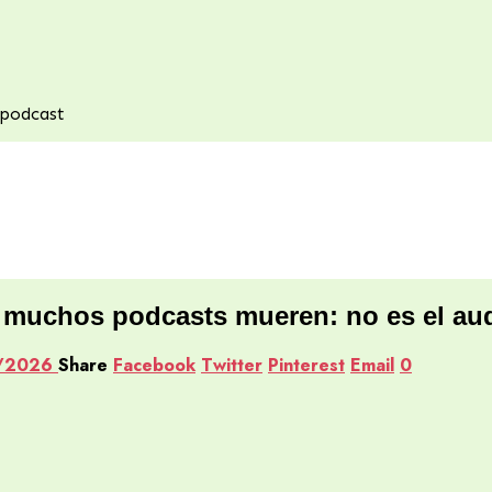
 podcast
e muchos podcasts mueren: no es el aud
/2026
Share
Facebook
Twitter
Pinterest
Email
0