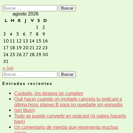
Buscar:
agosto 2026
L
M
X
J
V
S
D
1
2
3
4
5
6
7
8
9
10
11
12
13
14
15
16
17
18
19
20
21
22
23
24
25
26
27
28
29
30
31
« Jun
Buscar:
Entradas recientes
Cuidado, los deseos se cumplen
Qué hacer cuando un invitado cancela tu podcast a
última hora: planes B para no quedarte sin episodio
(sin título)
Todo se puede convertir en podcast (si sabes hacerlo
bien)
Un comentario de mierda que representa muchas
cosas