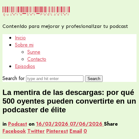
Quiero
Quiero Ser Podcaster
Ser
Contenido para mejorar y profesionalizar tu podcast
Podcaster
Inicio
Sobre mi
Sunne
Contacto
Episodios
Search for
La mentira de las descargas: por qué
500 oyentes pueden convertirte en un
podcaster de élite
in
Podcast
on
16/03/2026
07/06/2026
Share
Facebook
Twitter
Pinterest
Email
0