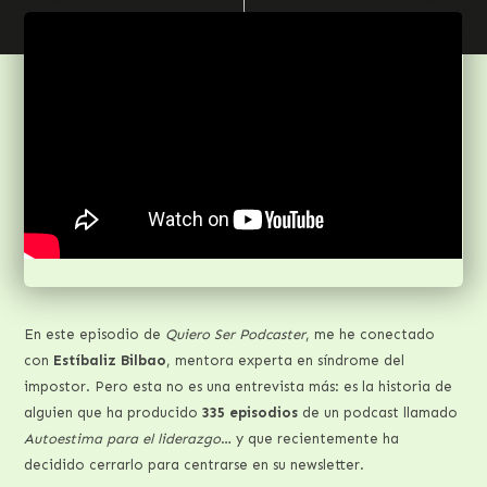
En este episodio de
Quiero Ser Podcaster
, me he conectado
con
Estíbaliz Bilbao
, mentora experta en síndrome del
impostor. Pero esta no es una entrevista más: es la historia de
alguien que ha producido
335 episodios
de un podcast llamado
Autoestima para el liderazgo
… y que recientemente ha
decidido cerrarlo para centrarse en su newsletter.