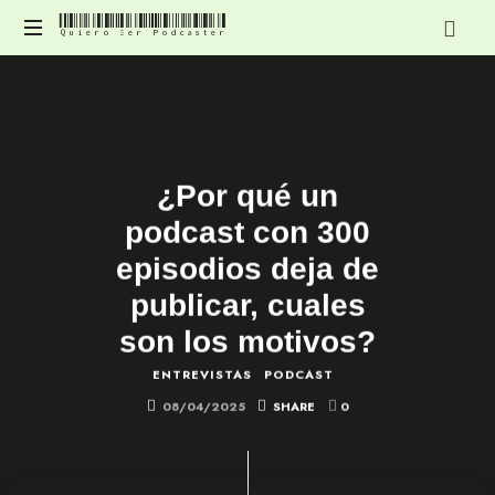
Quiero Ser Podcaster
Quiero
Contenido
Ser
para
mejorar
Podcaster
y
profesionalizar
¿Por qué un
tu
podcast
podcast con 300
episodios deja de
publicar, cuales
son los motivos?
ENTREVISTAS
PODCAST
08/04/2025
SHARE
0