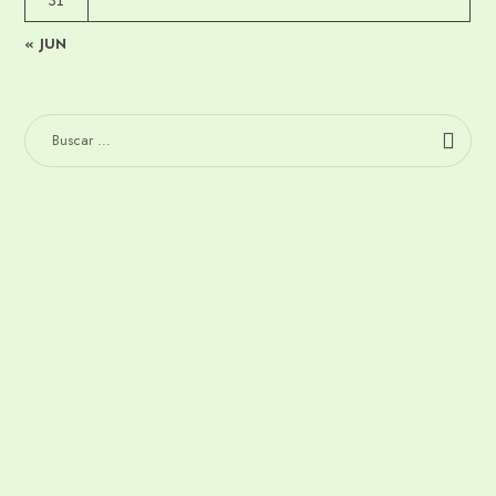
31
« JUN
BUSCAR:
ENTRADAS RECIENTES
Cuidado, los deseos se cumplen
Qué hacer cuando un invitado cancela tu podcast a última
hora: planes B para no quedarte sin episodio
(sin título)
Todo se puede convertir en podcast (si sabes hacerlo bien)
Un comentario de mierda que representa muchas cosas