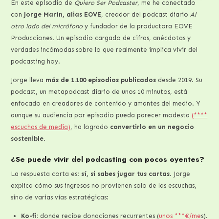
En este episodio de
Quiero Ser Podcaster
, me he conectado
con
Jorge Marín, alias EOVE
, creador del podcast diario
Al
otro lado del micrófono
y fundador de la productora EOVE
Producciones. Un episodio cargado de cifras, anécdotas y
verdades incómodas sobre lo que realmente implica vivir del
podcasting hoy.
Jorge lleva
más de 1.100 episodios publicados
desde 2019. Su
podcast, un metapodcast diario de unos 10 minutos, está
enfocado en creadores de contenido y amantes del medio. Y
aunque su audiencia por episodio pueda parecer modesta
(****
escuchas de media)
, ha logrado
convertirlo en un negocio
sostenible
.
¿Se puede vivir del podcasting con pocos oyentes?
La respuesta corta es:
sí, si sabes jugar tus cartas
. Jorge
explica cómo sus ingresos no provienen solo de las escuchas,
sino de varias vías estratégicas:
Ko-fi:
donde recibe donaciones recurrentes (
unos ***€/me
s).